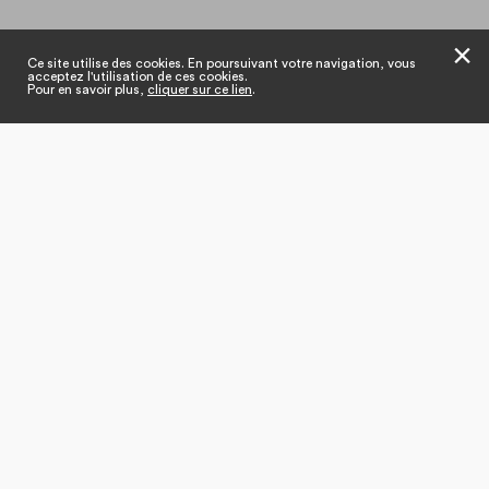
✕
Ce site utilise des cookies. En poursuivant votre navigation, vous
acceptez l'utilisation de ces cookies.
Pour en savoir plus,
cliquer sur ce lien
.
Tout sur la Fédération
Qui sommes-nous ?
Edito du Président
Gouvernance
Nos missions
Notre équipe
Nos adhérents
Lobbying
Nos commissions
Nos actions