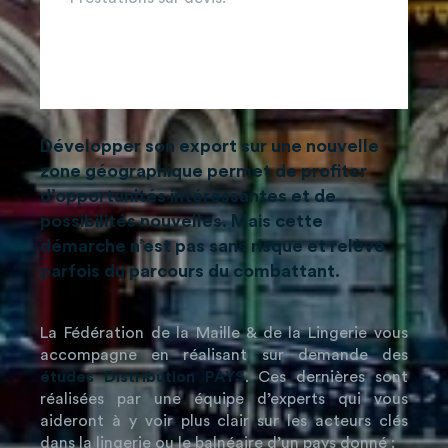
Développer son export sur une nouvelle
zone géographique permet de profiter
d’opportunités intéressantes et de
possibilités nouvelles. Mais cette
démarche n’est pas sans risque et relève
parfois du parcours du combattant.
La Fédération de la Maille & de la Lingerie vous
accompagne en réalisant sur demande des
études Distribution PAYS
. Ces dernières sont
réalisées par une équipe d’experts qui vous
aideront à y voir plus clair sur les acteurs clés
dans la lingerie ou le balnéaire d’un pays donné :