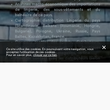
Analyses macro-économique des importations
de lingerie, des sous-vêtements et du
balnéaire de ce pays.
Cartographie distribution Lingerie du pays
(Scandinavie, Balkans (Roumanie, Hongrie,
Bulgarie), Pologne, Ukraine, Russie, Pays
Baltes, Kazakhstan, France.
Company profiles des agents, distributeurs,
✕
chaines multimarques, boutiques
Ce site utilise des cookies. En poursuivant votre navigation, vous
acceptez l'utilisation de ces cookies.
indépendantes, grands magasins, on-line…
Pour en savoir plus,
cliquer sur ce lien
.
Appui international
Prises de contact avec les distributeurs (selon
les besoins de la marque).
Accompagnement sur place (selon les besoins
de la marque).
Pour en savoir plus : visitez notre rubrique
rendez-
vous d’affaires / matchmaking
.