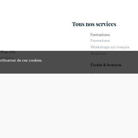
Tous nos services
Formations
Formations
Workshops sur mesure
ffres clés
Webinars
matiques
tilisation de ces cookies.
Études & Analyses
Conseils personnalisés
fessionnels Textiles
RSE
Réglementation produits
Droit économique et propri
intellectuelle
Appui à l’international
Retail et développement de
Sourcing