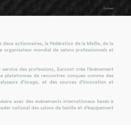
Eurovet
deux actionnaires, la Fédération de la Maille, de la
e organisateur mondial de salons professionnels et
au service des professions, Eurovet crée l’événement
 de plateformes de rencontres conçues comme des
lyseurs d’image, et des sources d’innovation et
lnéaire avec des évènements internationaux basés à
ader national des salons de textile et d’équipement