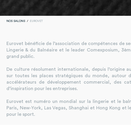
NOS SALONS
EUROVET
Eurovet bénéficie de l’association de compétences de ses 
Lingerie & du Balnéaire et le leader Comexposium, 3èm
grand public.
De culture résolument internationale, depuis l’origine 
sur toutes les places stratégiques du monde, autour
accélérateurs de développement commercial, des cata
d’inspiration pour les entreprises.
Eurovet est numéro un mondial sur la lingerie et le ba
Paris, New-York, Las Vegas, Shanghai et Hong Kong et le
pour le sport.