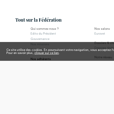
Tout sur la Fédération
Qui sommes-nous ?
Nos salons
Edito du Président
Eurovet
Gouvernance
Dossiers & chi
Nos missions
Dossiers thé
Notre équipe
Ce site utilise des cookies. En poursuivant votre navigation, vous acceptez l'u
Pour en savoir plus,
cliquer sur ce lien
.
Notre réseau
Nos adhérents
Syndicats pro
Lobbying
Partenaires
Nos commissions
News
Nos actions
Nos actions de promotion
France Tissu Maille
Promincor Lingerie Française