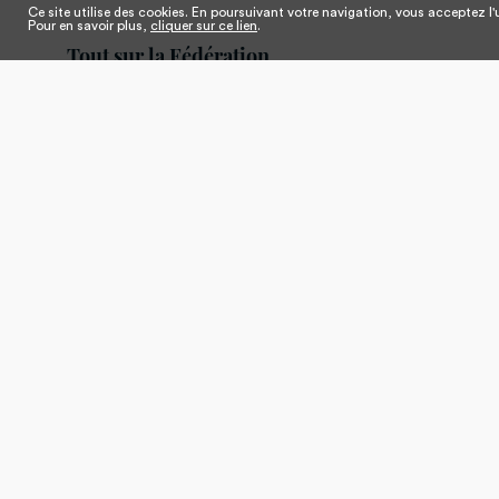
Ce site utilise des cookies. En poursuivant votre navigation, vous acceptez l'u
Pour en savoir plus,
cliquer sur ce lien
.
Tout sur la Fédération
Qui sommes-nous ?
Nos salons
Edito du Président
Eurovet
Gouvernance
Dossiers & chi
Nos missions
Dossiers thé
Notre équipe
Notre réseau
Nos adhérents
Syndicats pro
Lobbying
Partenaires
Nos commissions
News
Nos actions
Nos actions de promotion
France Tissu Maille
Promincor Lingerie Française