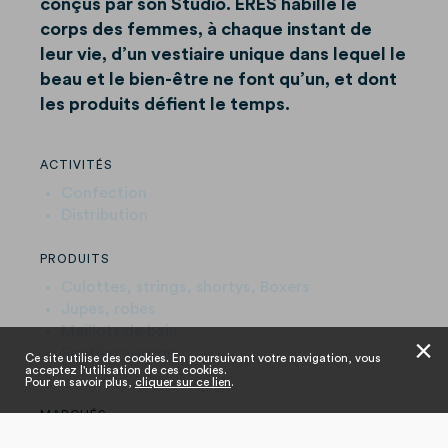
conçus par son Studio. ERES habille le
corps des femmes, à chaque instant de
leur vie, d’un vestiaire unique dans lequel le
beau et le bien-être ne font qu’un, et dont
les produits défient le temps.
ACTIVITÉS
Confection
Distribution
PRODUITS
Culottes, strings, shortys, Boxers
Jupes, robes
Maillots de bain
✕
Soutiens-gorge
Ce site utilise des cookies. En poursuivant votre navigation, vous
acceptez l'utilisation de ces cookies.
Pour en savoir plus,
cliquer sur ce lien
.
MARCHÉS
Accessoires (bonnets, gants, écharpes,