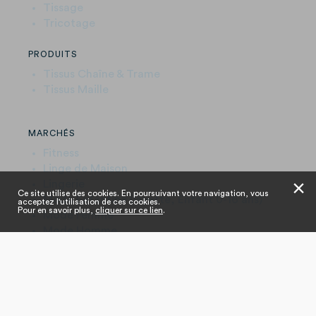
Tissage
Tricotage
PRODUITS
Tissus Chaîne & Trame
Tissus Maille
MARCHÉS
Fitness
Linge de Maison
Lingerie
✕
Ce site utilise des cookies. En poursuivant votre navigation, vous
Mode Enfantine (layette, Enfant 0-16 ans)
acceptez l'utilisation de ces cookies.
Pour en savoir plus,
cliquer sur ce lien
.
Mode Femme
Mode Homme
Textile de Maison
Vêtements de Sport
MARQUES
Deveaux