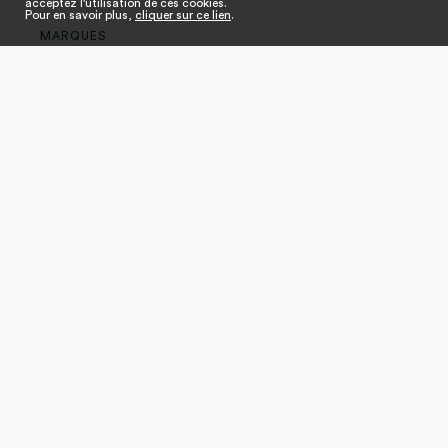
acceptez l'utilisation de ces cookies.
Pour en savoir plus,
cliquer sur ce lien
.
MARQUES
21 Mars
Tout sur la Fédération
Qui sommes-nous ?
Edito du Président
Gouvernance
Nos missions
Notre équipe
Nos adhérents
Lobbying
Nos commissions
Nos actions
Nos actions de promotion
France Tissu Maille