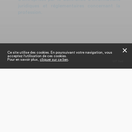
juridiques et réglementaires concernant la
profession.
Tout sur la Fédération
✕
Ce site utilise des cookies. En poursuivant votre navigation, vous
acceptez l'utilisation de ces cookies.
Qui sommes-nous ?
Pour en savoir plus,
cliquer sur ce lien
.
UIT Sud
Edito du Président
Gouvernance
Nos missions
Notre équipe
Nos adhérents
Lobbying
Nos commissions
Nos actions
Nos actions de promotion