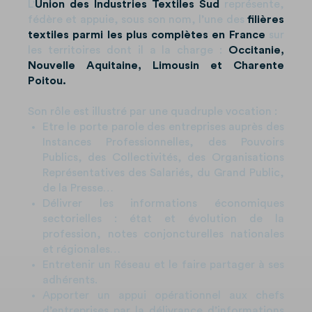
L'
Union des Industries Textiles Sud
représente,
fédère et appuie, sous son nom, l’une des
filières
textiles parmi les plus complètes en France
sur
les territoires dont il a la charge :
Occitanie,
Nouvelle Aquitaine, Limousin et Charente
Poitou.
Son rôle est illustré par une quadruple vocation :
Etre le porte parole des entreprises auprès des
Instances Professionnelles, des Pouvoirs
Publics, des Collectivités, des Organisations
Représentatives des Salariés, du Grand Public,
de la Presse…
Délivrer les informations économiques
sectorielles : état et évolution de la
profession, notes conjoncturelles nationales
et régionales…
Entretenir un Réseau et le faire partager à ses
adhérents.
Apporter un appui opérationnel aux chefs
d’entreprises par la délivrance d’informations