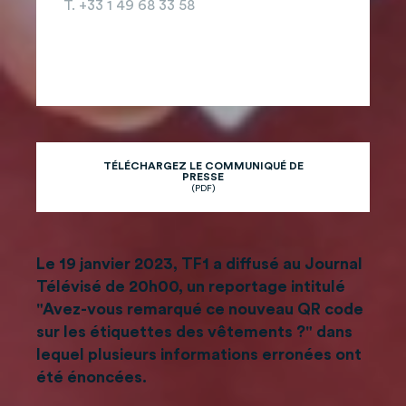
T. +33 1 49 68 33 58
TÉLÉCHARGEZ LE COMMUNIQUÉ DE
PRESSE
(PDF)
Le 19 janvier 2023, TF1 a diffusé au Journal
Télévisé de 20h00, un reportage intitulé
"Avez-vous remarqué ce nouveau QR code
sur les étiquettes des vêtements ?" dans
lequel plusieurs informations erronées ont
été énoncées.