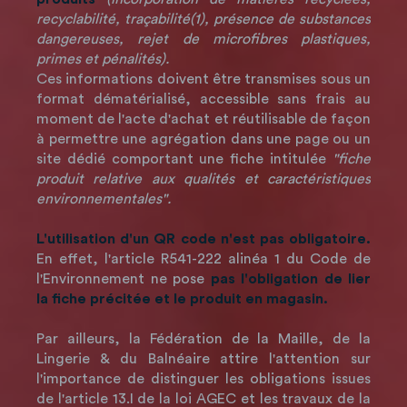
recyclabilité, traçabilité(1), présence de substances
dangereuses, rejet de microfibres plastiques,
primes et pénalités).
Ces informations doivent être transmises sous un
format dématérialisé, accessible sans frais au
moment de l'acte d'achat et réutilisable de façon
à permettre une agrégation dans une page ou un
site dédié comportant une fiche intitulée
"fiche
produit relative aux qualités et caractéristiques
environnementales".
L'utilisation d'un QR code n'est pas obligatoire.
En effet, l'article R541-222 alinéa 1 du Code de
l'Environnement ne pose
pas l'obligation de lier
la fiche précitée et le produit en magasin.
Par ailleurs, la Fédération de la Maille, de la
Lingerie & du Balnéaire attire l'attention sur
l'importance de distinguer les obligations issues
de l'article 13.I de la loi AGEC et les travaux de la