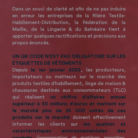
Dans un souci de clarté et afin de ne pas induire
en erreur les entreprises de la filière Textile-
Habillement-Distribution, la Fédération de la
Maille, de la Lingerie & du Balnéaire tient à
apporter quelques rectifications et précisions aux
propos énoncés.
UN QR CODE N'EST PAS OBLIGATOIRE SUR LES
ÉTIQUETTES DE VÊTEMENTS
Depuis
le 1er janvier 2023
, les producteurs,
importateurs ou metteurs sur le marché des
produits textiles d'habillement, linge de maison &
chaussures destinés aux consommateurs (TLC)
qui réalisent
un chiffre d'affaires annuel
supérieur à 50 millions d'euros et mettent sur
le marché
plus de 25 000 unités de ces
produits sur le marché
doivent effectivement
informer les clients sur
les qualités et
caractéristiques environnementales des
produits
(incorporation de matières recyclées,