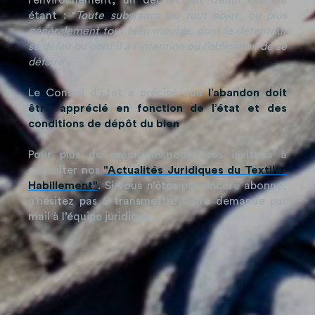
l’environnement, un déchet est défini comme
étant : "
Toute substance ou tout objet, ou plus
généralement tout bien meuble, dont le détenteur
se défait ou dont il a l’intention ou l’obligation de se
défaire
".
Le Conseil d’État a précisé que
l’abandon doit
être apprécié en fonction de l’état et des
conditions de dépôt du bien
.
Pour plus de précisions,
nous vous invitons à
consulter nos
"Actualités Juridiques du Textile-
Habillement"
. Si vous n’êtes pas encore abonné,
n’hésitez pas à transmettre votre demande par
mail à l’équipe juridique.
Tout sur la Fédération