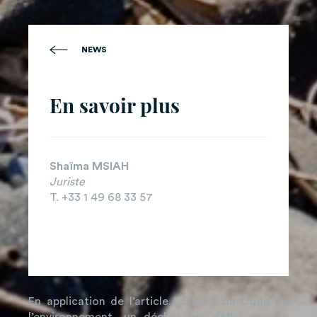
NEWS
En savoir plus
Shaïma MSIAH
Juriste
T. +33 1 49 68 33 57
En application de l’article L.541-1-1 du Code de