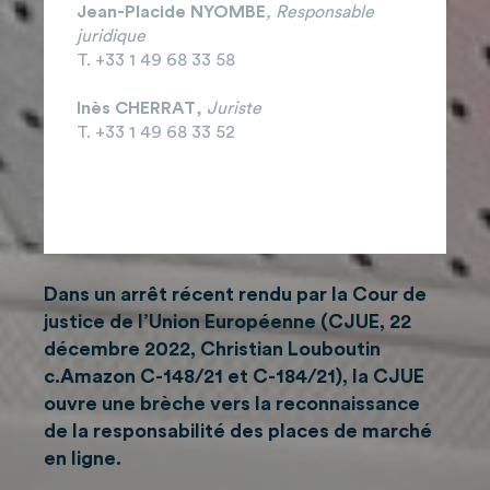
Jean-Placide NYOMBE
, Responsable
juridique
T. +33 1 49 68 33 58
Inès CHERRAT
,
Juriste
T. +33 1 49 68 33 52
Dans un arrêt récent rendu par la Cour de
justice de l’Union Européenne (CJUE, 22
décembre 2022, Christian Louboutin
c.Amazon C-148/21 et C-184/21), la CJUE
ouvre une brèche vers la reconnaissance
de la responsabilité des places de marché
en ligne.