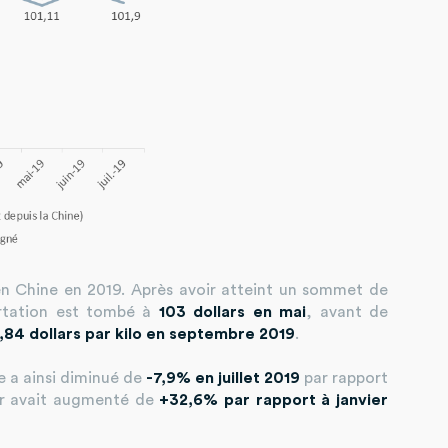
en Chine en 2019. Après avoir atteint un sommet de
ortation est tombé à
103 dollars en mai
, avant de
,84 dollars par kilo en septembre 2019
.
e a ainsi diminué de
-7,9% en juillet 2019
par rapport
ier avait augmenté de
+32,6% par rapport à janvier