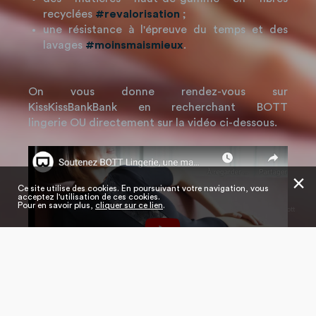
recyclées
#revalorisation
;
une résistance à l'épreuve du temps et des
lavages
#moinsmaismieux
.
On vous donne rendez-vous sur
KissKissBankBank en recherchant BOTT
lingerie OU directement sur la vidéo ci-dessous.
✕
Ce site utilise des cookies. En poursuivant votre navigation, vous
acceptez l'utilisation de ces cookies.
Pour en savoir plus,
cliquer sur ce lien
.
@Bott