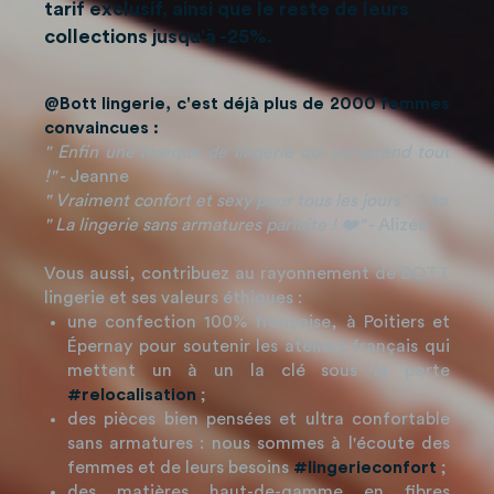
tarif exclusif, ainsi que le reste de leurs
collections jusqu'à -25%.
@Bott lingerie, c'est déjà plus de 2000 femmes
convaincues :
" Enfin une marque de lingerie qui comprend tout
!"
- Jeanne
" Vraiment confort et sexy pour tous les jours"
- Léa
" La lingerie sans armatures parfaite ! ❤️"
- Alizée
Vous aussi, contribuez au rayonnement de BOTT
lingerie et ses valeurs éthiques :
une confection 100% française, à Poitiers et
Épernay pour soutenir les ateliers français qui
mettent un à un la clé sous la porte
#relocalisation
;
des pièces bien pensées et ultra confortable
sans armatures : nous sommes à l'écoute des
femmes et de leurs besoins
#lingerieconfort
;
des matières haut-de-gamme en fibres