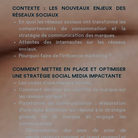
CONTEXTE : LES NOUVEAUX ENJEUX DES
RÉSEAUX SOCIAUX
En quoi les réseaux sociaux ont transformé les
comportements de consommation et la
stratégie de communication des marques.
Attentes des internautes sur les réseaux
sociaux.
Pourquoi faire de l’influence marketing ?
COMMENT METTRE EN PLACE ET OPTIMISER
UNE STRATÉGIE SOCIAL MEDIA IMPACTANTE
Les codes d’une marque sociale.
Comment décliner son identité de marque sur
les réseaux sociaux ?
Plateforme de communication : élaboration
d’une ligne éditoriale qui répond à la stratégie
globale de la marque et engage les
communautés.
Détermination des axes de prise de
parole (product content et brand content) et