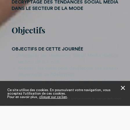
DÉCRYPTAGE DES TENDANCES SOCIAL MEDIA
DANS LE SECTEUR DE LA MODE
Objectifs
OBJECTIFS DE CETTE JOURNÉE
Décrypter les tendances Social Media dans le
secteur de la mode.
Acquérir les outils pour développer ses canaux
de vente et de fidélisation.
Développer un story-telling
sur les réseaux
sociaux pour tisser une relation durable avec le
✕
Ce site utilise des cookies. En poursuivant votre navigation, vous
consommateur.
acceptez l'utilisation de ces cookies.
Pour en savoir plus,
cliquer sur ce lien
.
Définir un positionnement de marque performant
Savoir décliner son identité de marque sur les
réseaux sociaux.