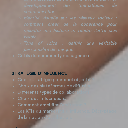
développement des thématiques de
communication.
Identité visuelle sur les réseaux sociaux :
comment créer de la cohérence pour
raconter une histoire et rendre l’offre plus
visible.
Tone of voice : définir une véritable
personnalité de marque.
Outils du community management.
STRATÉGIE D’INFLUENCE
Quelle stratégie pour quel objectif ?
Choix des plateformes de diffusion.
Différents types de collaborations.
Choix des influenceurs.
Comment amplifier l’opération ?
Les KPIs du marketing d’influence. Décryptage
de la notion d’attribution.