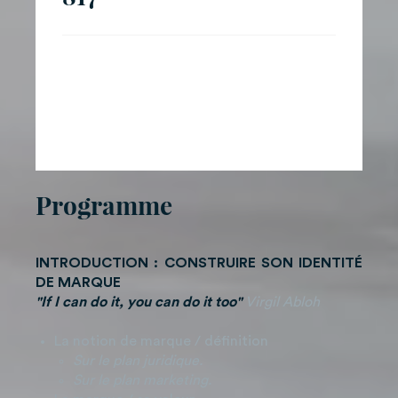
Programme
INTRODUCTION : CONSTRUIRE SON IDENTITÉ
DE MARQUE
"If I can do it, you can do it too"
Virgil Abloh
La notion de marque / définition
Sur le plan juridique.
Sur le plan marketing.