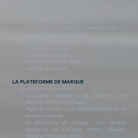
La marque / sa valeur.
La marque / ses fonctions primaires.
La marque/ ses points de contact.
Une mutation du besoin
La pyramide de Maslow
: l’évolution vers un
changement de paradigme.
Focus sur :
L’identité de marque.
L’image de marque.
Positionnement de marque.
Identité de marque.
LA PLATEFORME DE MARQUE
Les différents modèles.
Le prisme d’identité ou de Capferer : une
identité déﬁnie sur l’image.
Ikigai de marque : une identité fondée sur la
personne morale.
La plateforme de marque : une identité
construite sur l’existant (Vision, Mission,
Valeurs, Promesse, Style).