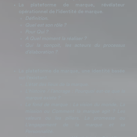
La plateforme de marque, révélateur
opérationnel de l’identité de marque.
Déﬁnition.
Quel est son rôle ?
Pour Qui ?
A Quel moment la réaliser ?
Qui la conçoit, les acteurs du processus
d’élaboration ?
La plateforme de marque, une identité basée
sur l’existant.
L’état des lieux de la marque.
L’histoire / l’ancrage : Pourquoi est-ce que la
marque existe ?
Le fond de marque : La vision du monde, La
mission ou Comment la marque agit ? Les
valeurs ou les piliers, La promesse ou
L’engagement de la marque et sa
Personnalité.