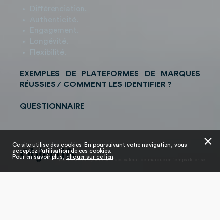
Diﬀérenciation.
Authenticité.
Engagement.
Longévité.
Flexibilité.
EXEMPLES DE PLATEFORMES DE MARQUES
RÉUSSIES / COMMENT LES IDENTIFIER ?
QUESTIONNAIRE
✕
Ce site utilise des cookies. En poursuivant votre navigation, vous
Objectifs
acceptez l'utilisation de ces cookies.
Pour en savoir plus,
cliquer sur ce lien
.
Résilience et dynamisme des valeurs de marque en temps de crise
"ON N’A PAS DEUX FOIS L’OCCASION DE FAIRE
UNE PREMIÈRE BONNE IMPRESSION !"
-Coco Chanel-
L’identité de la marque est souvent comparée à