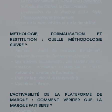
Le positionnement : L’Activité, les Bénéﬁces,
le Public (les Cibles), la Concurrence.
L’expression de la marque : Le Style,
L’Iconographie, le Ton de voix.
Focus sur la raison d'être et sur la durabilité.
MÉTHOLOGIE, FORMALISATION ET
RESTITUTION : QUELLE MÉTHODOLOGIE
SUIVRE ?
Analyse : Audit de marque, Benchmark,
Analyse de marché, Recherche d’Insight.
Les ateliers collaboratifs, Les ateliers de co-
création : consensus stratégique et créatif
autour de la vision de l’activation.
L’art de la plume et le story telling.
L’adhésion interne.
L’ACTIVABILITÉ DE LA PLATEFORME DE
MARQUE : COMMENT VÉRIFIER QUE LA
MARQUE FAIT SENS ?
Cohérence.