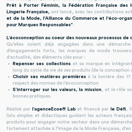
Prêt à Porter Féminin, la Fédération Française des
Lingerie Française,
ont lancé, avec les contributions ac
et de la Mode, l'Alliance du Commerce et l'éco-orga
pour Marques Responsables"
.
L’écoconception au coeur des nouveaux processus de 
Qu’elles soient déjà engagées dans une démarche 
d’engagements forts, les marques de mode trouver
d'actualité, des éléments clés pour :
Repenser ses collections
et sa marque en intégrant
long du cycle de vie de ses produits (de la conception 
Choisir ses matières premières
à la lumière des 17 
respect des normes de l'écoconception
S’interroger sur les valeurs, la mission
, et le rôle s
bonnes pratiques.
Réalisé par
l’agence
Ecoeff Lab
et financé par
le Défi
, 
lists simples et didactiques guidant les acteurs français
produits pour engager notre secteur dans une démarche 
fortement attachée à l’image de la Mode Française, d'en s