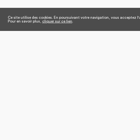
Ce site utilise des cookies. En poursuivant votre navigation, vous acceptez l'u
Pour en savoir plus,
cliquer sur ce lien
.
Tout sur la Fédération
Qui sommes-nous ?
Nos salons
Edito du Président
Eurovet
Gouvernance
Dossiers & chi
Nos missions
Dossiers thé
Notre équipe
Notre réseau
Nos adhérents
Syndicats pro
Lobbying
Partenaires
Nos commissions
News
Nos actions
Nos actions de promotion
France Tissu Maille
Promincor Lingerie Française