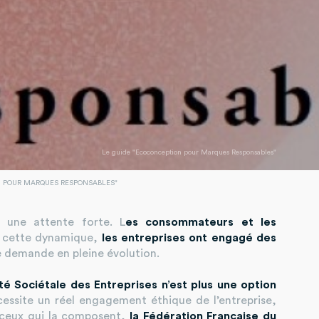
Le guide "Ecoconception pour Marques Responsables"
N POUR MARQUES RESPONSABLES"
 une attente forte. L
es consommateurs et les
 cette dynamique,
les entreprises ont engagé des
e demande en pleine évolution.
té Sociétale des Entreprises n’est plus une option
essite un réel engagement éthique de l’entreprise,
s ceux qui la composent,
la Fédération Française du