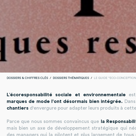
DOSSIERS & CHIFFRES CLÉS
DOSSIERS THÉMATIQUES
LE GUIDE "ECO-CONCEPTIO
L’écoresponsabilité sociale et environnementale
est
marques de mode l'ont désormais bien intégrée.
Dans
chantiers
d'envergure pour adapter leurs produits à cett
Parce que nous sommes convaincus que
la Responsabili
mais bien un axe de développement stratégique qui néc
des managers qui la pilotent et plus largement de tou